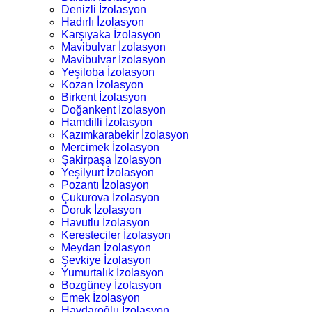
Denizli İzolasyon
Hadırlı İzolasyon
Karşıyaka İzolasyon
Mavibulvar İzolasyon
Mavibulvar İzolasyon
Yeşiloba İzolasyon
Kozan İzolasyon
Birkent İzolasyon
Doğankent İzolasyon
Hamdilli İzolasyon
Kazımkarabekir İzolasyon
Mercimek İzolasyon
Şakirpaşa İzolasyon
Yeşilyurt İzolasyon
Pozantı İzolasyon
Çukurova İzolasyon
Doruk İzolasyon
Havutlu İzolasyon
Keresteciler İzolasyon
Meydan İzolasyon
Şevkiye İzolasyon
Yumurtalık İzolasyon
Bozgüney İzolasyon
Emek İzolasyon
Haydaroğlu İzolasyon