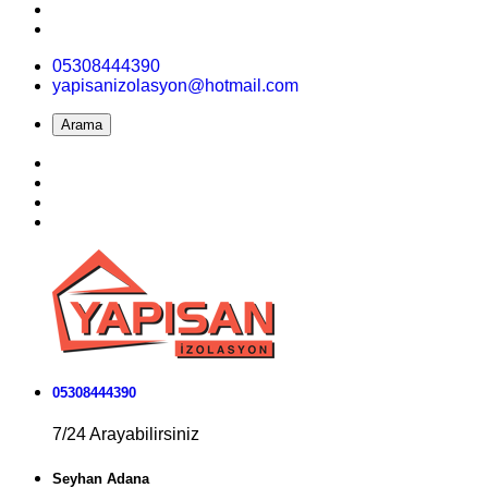
05308444390
yapisanizolasyon@hotmail.com
Arama
05308444390
7/24 Arayabilirsiniz
Seyhan Adana