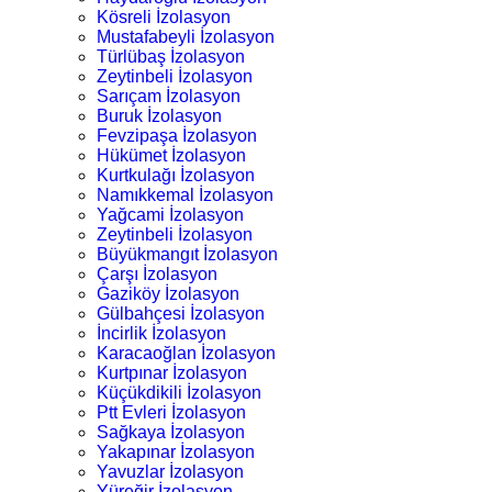
Kösreli İzolasyon
Mustafabeyli İzolasyon
Türlübaş İzolasyon
Zeytinbeli İzolasyon
Sarıçam İzolasyon
Buruk İzolasyon
Fevzipaşa İzolasyon
Hükümet İzolasyon
Kurtkulağı İzolasyon
Namıkkemal İzolasyon
Yağcami İzolasyon
Zeytinbeli İzolasyon
Büyükmangıt İzolasyon
Çarşı İzolasyon
Gaziköy İzolasyon
Gülbahçesi İzolasyon
İncirlik İzolasyon
Karacaoğlan İzolasyon
Kurtpınar İzolasyon
Küçükdikili İzolasyon
Ptt Evleri İzolasyon
Sağkaya İzolasyon
Yakapınar İzolasyon
Yavuzlar İzolasyon
Yüreğir İzolasyon