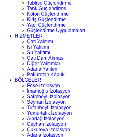
Tabliye Güçlendirme
Tank Güçlendirme
Kolon Güçlendirme
Kiriş Güçlendirme
Yapı Güçlendirme
Güçlendirme Uygulamaları
HİZMETLER
Çatı Yalıtımı
Isı Yalıtımı
Su Yalıtımı
Çatı Dam Akması
Diğer Yalıtımlar
Adana Yalıtım
Poliüretan Köpük
BÖLGELER
Feke İzolasyon
İmamoğlu İzolasyon
Saimbeyli İzolasyon
Seyhan İzolasyon
Tufanbeyli İzolasyon
Yumurtalık İzolasyon
Aladağ İzolasyon
Ceyhan İzolasyon
Çukurova İzolasyon
Adana İzolasyon