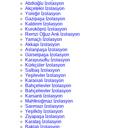
Abdioğlu İzolasyon
Akçetekir İzolasyon
Yüreğir İzolasyon
Gazipaşa İzolasyon
Kaldırım İzolasyon
Kuruköprü İzolasyon
Remzi Oğuz Arık İzolasyon
Yamaçlı İzolasyon
Akkapı İzolasyon
Aslanpaşa İzolasyon
Gürselpaşa İzolasyon
Karayusuflu İzolasyon
Kürkçüler İzolasyon
Salbaş İzolasyon
Yeşilevler İzolasyon
Karaisalı İzolasyon
Bahçelievler İzolasyon
Bahçelievler İzolasyon
Karsantı İzolasyon
Mahfesığmaz İzolasyon
Sarımazı İzolasyon
Yeşilköy İzolasyon
Ziyapaşa İzolasyon
Karataş İzolasyon
Baklalı İzolasyon