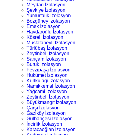
Meydan İzolasyon
Şevkiye İzolasyon
Yumurtalık İzolasyon
Bozgüney İzolasyon
Emek İzolasyon
Haydaroğlu İzolasyon
Kösreli İzolasyon
Mustafabeyli İzolasyon
Türlübaş İzolasyon
Zeytinbeli İzolasyon
Sarıçam İzolasyon
Buruk İzolasyon
Fevzipaşa İzolasyon
Hükümet İzolasyon
Kurtkulağı İzolasyon
Namıkkemal İzolasyon
Yağcami İzolasyon
Zeytinbeli İzolasyon
Büyükmangıt İzolasyon
Çarşı İzolasyon
Gaziköy İzolasyon
Gülbahçesi İzolasyon
İncirlik İzolasyon
Karacaoğlan İzolasyon
Kurtpınar İzolasyon