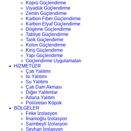
Köprü Güçlendirme
Viyadük Güçlendirme
Zemin Güçlendirme
Karbon Fiber Güçlendirme
Karbon Elyaf Güçlendirme
Döşeme Güçlendirme
Tabliye Güçlendirme
Tank Güçlendirme
Kolon Güçlendirme
Kiriş Güçlendirme
Yapı Güçlendirme
Güçlendirme Uygulamaları
HİZMETLER
Çatı Yalıtımı
Isı Yalıtımı
Su Yalıtımı
Çatı Dam Akması
Diğer Yalıtımlar
Adana Yalıtım
Poliüretan Köpük
BÖLGELER
Feke İzolasyon
İmamoğlu İzolasyon
Saimbeyli İzolasyon
Seyhan İzolasyon