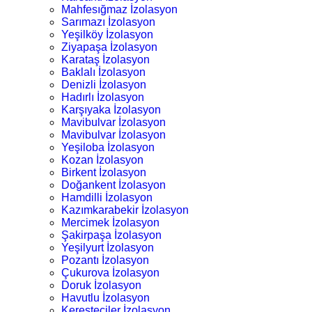
Mahfesığmaz İzolasyon
Sarımazı İzolasyon
Yeşilköy İzolasyon
Ziyapaşa İzolasyon
Karataş İzolasyon
Baklalı İzolasyon
Denizli İzolasyon
Hadırlı İzolasyon
Karşıyaka İzolasyon
Mavibulvar İzolasyon
Mavibulvar İzolasyon
Yeşiloba İzolasyon
Kozan İzolasyon
Birkent İzolasyon
Doğankent İzolasyon
Hamdilli İzolasyon
Kazımkarabekir İzolasyon
Mercimek İzolasyon
Şakirpaşa İzolasyon
Yeşilyurt İzolasyon
Pozantı İzolasyon
Çukurova İzolasyon
Doruk İzolasyon
Havutlu İzolasyon
Keresteciler İzolasyon