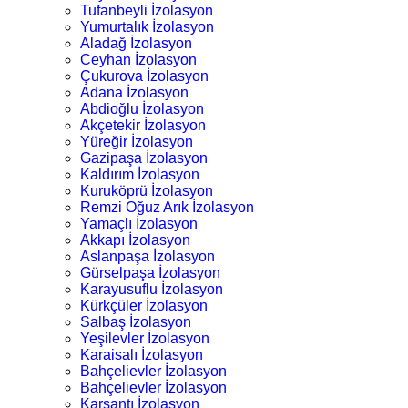
Tufanbeyli İzolasyon
Yumurtalık İzolasyon
Aladağ İzolasyon
Ceyhan İzolasyon
Çukurova İzolasyon
Adana İzolasyon
Abdioğlu İzolasyon
Akçetekir İzolasyon
Yüreğir İzolasyon
Gazipaşa İzolasyon
Kaldırım İzolasyon
Kuruköprü İzolasyon
Remzi Oğuz Arık İzolasyon
Yamaçlı İzolasyon
Akkapı İzolasyon
Aslanpaşa İzolasyon
Gürselpaşa İzolasyon
Karayusuflu İzolasyon
Kürkçüler İzolasyon
Salbaş İzolasyon
Yeşilevler İzolasyon
Karaisalı İzolasyon
Bahçelievler İzolasyon
Bahçelievler İzolasyon
Karsantı İzolasyon