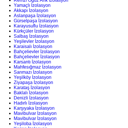
Remzi Oğuz Arık İzolasyon
Yamaçlı İzolasyon
Akkapı İzolasyon
Aslanpaşa İzolasyon
Gürselpaşa İzolasyon
Karayusuflu İzolasyon
Kürkçüler İzolasyon
Salbaş İzolasyon
Yeşilevler İzolasyon
Karaisalı İzolasyon
Bahçelievler İzolasyon
Bahçelievler İzolasyon
Karsantı İzolasyon
Mahfesığmaz İzolasyon
Sarımazı İzolasyon
Yeşilköy İzolasyon
Ziyapaşa İzolasyon
Karataş İzolasyon
Baklalı İzolasyon
Denizli İzolasyon
Hadırlı İzolasyon
Karşıyaka İzolasyon
Mavibulvar İzolasyon
Mavibulvar İzolasyon
Yeşiloba İzolasyon