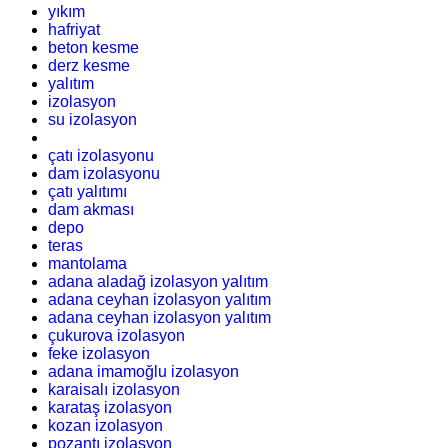
yıkım
hafriyat
beton kesme
derz kesme
yalıtım
izolasyon
su izolasyon
çatı izolasyonu
dam izolasyonu
çatı yalıtımı
dam akması
depo
teras
mantolama
adana aladağ izolasyon yalıtım
adana ceyhan izolasyon yalıtım
adana ceyhan izolasyon yalıtım
çukurova izolasyon
feke izolasyon
adana imamoğlu izolasyon
karaisalı izolasyon
karataş izolasyon
kozan izolasyon
pozantı izolasyon