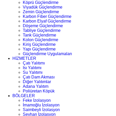
Köprü Güçlendirme
Viyadük Güçlendirme
Zemin Güçlendirme
Karbon Fiber Güçlendirme
Karbon Elyaf Güçlendirme
Döşeme Güçlendirme
Tabliye Güçlendirme
Tank Güçlendirme
Kolon Güçlendirme
Kiriş Güçlendirme
Yapı Güçlendirme
Güçlendirme Uygulamaları
HİZMETLER
Çatı Yalıtımı
Isı Yalıtımı
Su Yalıtımı
Çatı Dam Akması
Diğer Yalıtımlar
Adana Yalıtım
Poliüretan Köpük
BÖLGELER
Feke İzolasyon
İmamoğlu İzolasyon
Saimbeyli İzolasyon
Seyhan İzolasyon