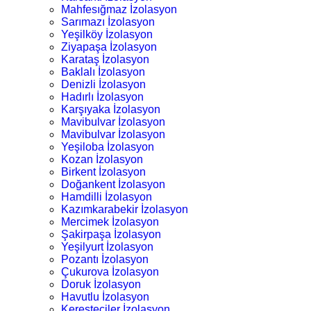
Mahfesığmaz İzolasyon
Sarımazı İzolasyon
Yeşilköy İzolasyon
Ziyapaşa İzolasyon
Karataş İzolasyon
Baklalı İzolasyon
Denizli İzolasyon
Hadırlı İzolasyon
Karşıyaka İzolasyon
Mavibulvar İzolasyon
Mavibulvar İzolasyon
Yeşiloba İzolasyon
Kozan İzolasyon
Birkent İzolasyon
Doğankent İzolasyon
Hamdilli İzolasyon
Kazımkarabekir İzolasyon
Mercimek İzolasyon
Şakirpaşa İzolasyon
Yeşilyurt İzolasyon
Pozantı İzolasyon
Çukurova İzolasyon
Doruk İzolasyon
Havutlu İzolasyon
Keresteciler İzolasyon