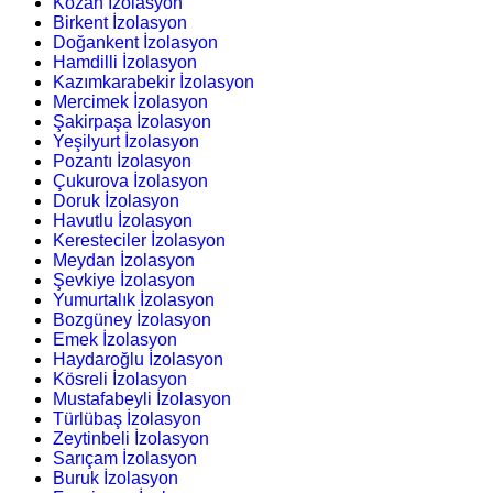
Kozan İzolasyon
Birkent İzolasyon
Doğankent İzolasyon
Hamdilli İzolasyon
Kazımkarabekir İzolasyon
Mercimek İzolasyon
Şakirpaşa İzolasyon
Yeşilyurt İzolasyon
Pozantı İzolasyon
Çukurova İzolasyon
Doruk İzolasyon
Havutlu İzolasyon
Keresteciler İzolasyon
Meydan İzolasyon
Şevkiye İzolasyon
Yumurtalık İzolasyon
Bozgüney İzolasyon
Emek İzolasyon
Haydaroğlu İzolasyon
Kösreli İzolasyon
Mustafabeyli İzolasyon
Türlübaş İzolasyon
Zeytinbeli İzolasyon
Sarıçam İzolasyon
Buruk İzolasyon