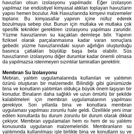
havuzları olsun izolasyonu yapılmadır. Eğer izolasyon
yapılmaz ise endüstiyel kimyasal atıkları toplayan havuzların
yapısı hemen bozulur. Atık Havuzlarında kimyevi malzemeler
toplanır. Bu kimyasallar yapının içine nüfuz ederek
bozulmaya sebep olur. Bunun için mutlaka ve mutlaka çok
spesifik teknikler gerektiren izolasyonu yapılması zaruridir.
Yüzme havuzlarının su kaçakları derinleşe bilir. Yapının
fiziksel olarak parçalanmasına kadar varan sonuçlara
gebedir. yüzme havuzlarındaki suyun ağırlığın oluşturduğu
basınca çatlakları büyütüp başa bela olabilir. Süs
havuzlarının izolasyonu diğer durumlar kadar önemli olmasa
da yapılmazsa istenmeyen sızıntılar tamiratları gerektirir.
Membran Su Izolasyonu
Mebran, yalıtım uygulamalarında kullanılan ve yalıtımın
özünü oluşturan bir malzemedir. Bilindiği gibi günümüzde
bina ve konutların yalıtımları oldukça büyük önem taşıyan bir
konudur. Binaların daha sağlıklı ve uzun ömürlü bir şekilde
kalabilmeleri için membran uygulamalarının yapılması
gerekiyor. Son yıllarda bina ve konutlara membran
uygulaması yapılması zorunlu hale geldi. Özellikle yeni imar
edilen konutlarda bu durum zorunlu bir durum olarak dikkat
çekiyor. Membran uygulamaları hem ısı hem de su yalıtımı
konusunda uygulanan malzemeleridir. Membranların su
yalıtımında kullanılması işle birlikte bina ve konutların su ve