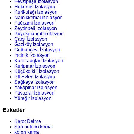
Fevzipaşa İzolasyon
Hükümet İzolasyon
Kurtkulağı İzolasyon
Namıkkemal İzolasyon
Yağcami İzolasyon
Zeytinbeli İzolasyon
Büyükmangıt İzolasyon
Çarşı İzolasyon
Gaziköy İzolasyon
Gülbahçesi İzolasyon
İncirlik İzolasyon
Karacaoğlan İzolasyon
Kurtpınar İzolasyon
Küçükdikili İzolasyon
Ptt Evleri İzolasyon
Sağkaya İzolasyon
Yakapınar İzolasyon
Yavuzlar İzolasyon
Yüreğir İzolasyon
Etiketler
Karot Delme
Şap betonu kırma
kolon kırma