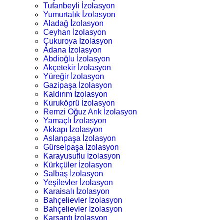
Tufanbeyli İzolasyon
Yumurtalık İzolasyon
Aladağ İzolasyon
Ceyhan İzolasyon
Çukurova İzolasyon
Adana İzolasyon
Abdioğlu İzolasyon
Akçetekir İzolasyon
Yüreğir İzolasyon
Gazipaşa İzolasyon
Kaldırım İzolasyon
Kuruköprü İzolasyon
Remzi Oğuz Arık İzolasyon
Yamaçlı İzolasyon
Akkapı İzolasyon
Aslanpaşa İzolasyon
Gürselpaşa İzolasyon
Karayusuflu İzolasyon
Kürkçüler İzolasyon
Salbaş İzolasyon
Yeşilevler İzolasyon
Karaisalı İzolasyon
Bahçelievler İzolasyon
Bahçelievler İzolasyon
Karsantı İzolasyon