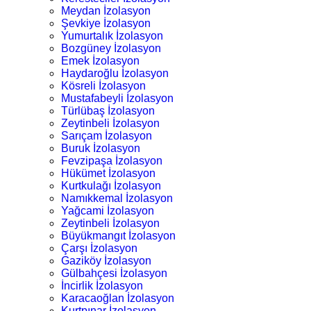
Meydan İzolasyon
Şevkiye İzolasyon
Yumurtalık İzolasyon
Bozgüney İzolasyon
Emek İzolasyon
Haydaroğlu İzolasyon
Kösreli İzolasyon
Mustafabeyli İzolasyon
Türlübaş İzolasyon
Zeytinbeli İzolasyon
Sarıçam İzolasyon
Buruk İzolasyon
Fevzipaşa İzolasyon
Hükümet İzolasyon
Kurtkulağı İzolasyon
Namıkkemal İzolasyon
Yağcami İzolasyon
Zeytinbeli İzolasyon
Büyükmangıt İzolasyon
Çarşı İzolasyon
Gaziköy İzolasyon
Gülbahçesi İzolasyon
İncirlik İzolasyon
Karacaoğlan İzolasyon
Kurtpınar İzolasyon