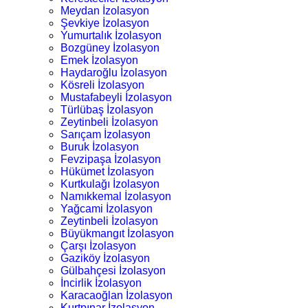
Meydan İzolasyon
Şevkiye İzolasyon
Yumurtalık İzolasyon
Bozgüney İzolasyon
Emek İzolasyon
Haydaroğlu İzolasyon
Kösreli İzolasyon
Mustafabeyli İzolasyon
Türlübaş İzolasyon
Zeytinbeli İzolasyon
Sarıçam İzolasyon
Buruk İzolasyon
Fevzipaşa İzolasyon
Hükümet İzolasyon
Kurtkulağı İzolasyon
Namıkkemal İzolasyon
Yağcami İzolasyon
Zeytinbeli İzolasyon
Büyükmangıt İzolasyon
Çarşı İzolasyon
Gaziköy İzolasyon
Gülbahçesi İzolasyon
İncirlik İzolasyon
Karacaoğlan İzolasyon
Kurtpınar İzolasyon