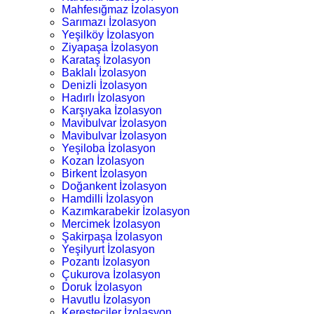
Mahfesığmaz İzolasyon
Sarımazı İzolasyon
Yeşilköy İzolasyon
Ziyapaşa İzolasyon
Karataş İzolasyon
Baklalı İzolasyon
Denizli İzolasyon
Hadırlı İzolasyon
Karşıyaka İzolasyon
Mavibulvar İzolasyon
Mavibulvar İzolasyon
Yeşiloba İzolasyon
Kozan İzolasyon
Birkent İzolasyon
Doğankent İzolasyon
Hamdilli İzolasyon
Kazımkarabekir İzolasyon
Mercimek İzolasyon
Şakirpaşa İzolasyon
Yeşilyurt İzolasyon
Pozantı İzolasyon
Çukurova İzolasyon
Doruk İzolasyon
Havutlu İzolasyon
Keresteciler İzolasyon