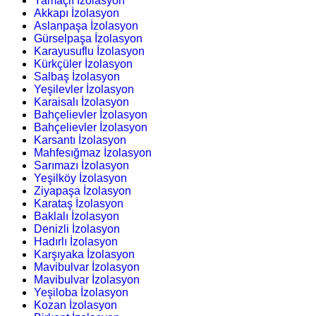
Yamaçlı İzolasyon
Akkapı İzolasyon
Aslanpaşa İzolasyon
Gürselpaşa İzolasyon
Karayusuflu İzolasyon
Kürkçüler İzolasyon
Salbaş İzolasyon
Yeşilevler İzolasyon
Karaisalı İzolasyon
Bahçelievler İzolasyon
Bahçelievler İzolasyon
Karsantı İzolasyon
Mahfesığmaz İzolasyon
Sarımazı İzolasyon
Yeşilköy İzolasyon
Ziyapaşa İzolasyon
Karataş İzolasyon
Baklalı İzolasyon
Denizli İzolasyon
Hadırlı İzolasyon
Karşıyaka İzolasyon
Mavibulvar İzolasyon
Mavibulvar İzolasyon
Yeşiloba İzolasyon
Kozan İzolasyon