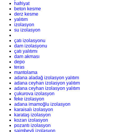
hafriyat
beton kesme
derz kesme
yalıtım
izolasyon
su izolasyon
çatı izolasyonu
dam izolasyonu
çatı yalıtımı
dam akması
depo
teras
mantolama
adana aladağ izolasyon yalıtım
adana ceyhan izolasyon yalıtım
adana ceyhan izolasyon yalıtım
çukurova izolasyon
feke izolasyon
adana imamoğlu izolasyon
karaisalı izolasyon
karataş izolasyon
kozan izolasyon
pozantı izolasyon
saimbeyli izolasyon