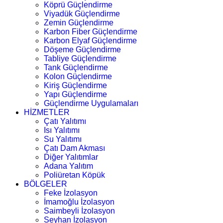
Köprü Güçlendirme
Viyadük Güçlendirme
Zemin Güçlendirme
Karbon Fiber Güçlendirme
Karbon Elyaf Güçlendirme
Döşeme Güçlendirme
Tabliye Güçlendirme
Tank Güçlendirme
Kolon Güçlendirme
Kiriş Güçlendirme
Yapı Güçlendirme
Güçlendirme Uygulamaları
HİZMETLER
Çatı Yalıtımı
Isı Yalıtımı
Su Yalıtımı
Çatı Dam Akması
Diğer Yalıtımlar
Adana Yalıtım
Poliüretan Köpük
BÖLGELER
Feke İzolasyon
İmamoğlu İzolasyon
Saimbeyli İzolasyon
Seyhan İzolasyon