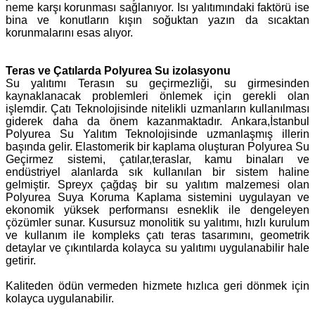
neme karşı korunması sağlanıyor. Isı yalıtımındaki faktörü ise
bina ve konutların kışın soğuktan yazın da sıcaktan
korunmalarını esas alıyor.
Teras ve Çatılarda Polyurea Su izolasyonu
Su yalıtımı Terasın su geçirmezliği, su girmesinden
kaynaklanacak problemleri önlemek için gerekli olan
işlemdir. Çatı Teknolojisinde nitelikli uzmanların kullanılması
giderek daha da önem kazanmaktadır. Ankara,İstanbul
Polyurea Su Yalıtım Teknolojisinde uzmanlaşmış illerin
başında gelir. Elastomerik bir kaplama oluşturan Polyurea Su
Geçirmez sistemi, çatılar,teraslar, kamu binaları ve
endüstriyel alanlarda sık kullanılan bir sistem haline
gelmiştir. Spreyx çağdaş bir su yalıtım malzemesi olan
Polyurea Suya Koruma Kaplama sistemini uygulayan ve
ekonomik yüksek performansı esneklik ile dengeleyen
çözümler sunar. Kusursuz monolitik su yalıtımı, hızlı kurulum
ve kullanım ile kompleks çatı teras tasarımını, geometrik
detaylar ve çıkıntılarda kolayca su yalıtımı uygulanabilir hale
getirir.
Kaliteden ödün vermeden hizmete hızlıca geri dönmek için
kolayca uygulanabilir.