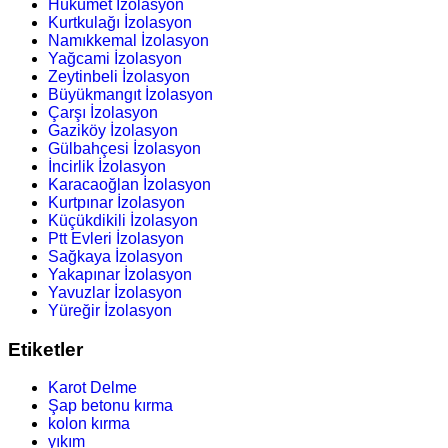
Hükümet İzolasyon
Kurtkulağı İzolasyon
Namıkkemal İzolasyon
Yağcami İzolasyon
Zeytinbeli İzolasyon
Büyükmangıt İzolasyon
Çarşı İzolasyon
Gaziköy İzolasyon
Gülbahçesi İzolasyon
İncirlik İzolasyon
Karacaoğlan İzolasyon
Kurtpınar İzolasyon
Küçükdikili İzolasyon
Ptt Evleri İzolasyon
Sağkaya İzolasyon
Yakapınar İzolasyon
Yavuzlar İzolasyon
Yüreğir İzolasyon
Etiketler
Karot Delme
Şap betonu kırma
kolon kırma
yıkım