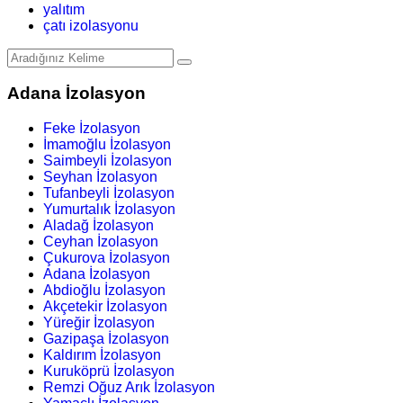
yalıtım
çatı izolasyonu
Adana İzolasyon
Feke İzolasyon
İmamoğlu İzolasyon
Saimbeyli İzolasyon
Seyhan İzolasyon
Tufanbeyli İzolasyon
Yumurtalık İzolasyon
Aladağ İzolasyon
Ceyhan İzolasyon
Çukurova İzolasyon
Adana İzolasyon
Abdioğlu İzolasyon
Akçetekir İzolasyon
Yüreğir İzolasyon
Gazipaşa İzolasyon
Kaldırım İzolasyon
Kuruköprü İzolasyon
Remzi Oğuz Arık İzolasyon