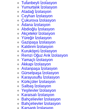
Tufanbeyli İzolasyon
Yumurtalık İzolasyon
Aladağ İzolasyon
Ceyhan İzolasyon
Çukurova İzolasyon
Adana İzolasyon
Abdioğlu İzolasyon
Akçetekir İzolasyon
Yüreğir İzolasyon
Gazipaşa İzolasyon
Kaldırım İzolasyon
Kuruköprü İzolasyon
Remzi Oğuz Arık İzolasyon
Yamaçlı İzolasyon
Akkapı İzolasyon
Aslanpaşa İzolasyon
Gürselpaşa İzolasyon
Karayusuflu İzolasyon
Kürkçüler İzolasyon
Salbaş İzolasyon
Yeşilevler İzolasyon
Karaisalı İzolasyon
Bahçelievler İzolasyon
Bahçelievler İzolasyon
Karsantı İzolasyon