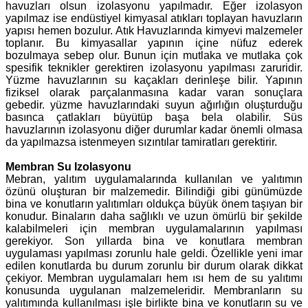
havuzları olsun izolasyonu yapılmadır. Eğer izolasyon
yapılmaz ise endüstiyel kimyasal atıkları toplayan havuzların
yapısı hemen bozulur. Atık Havuzlarında kimyevi malzemeler
toplanır. Bu kimyasallar yapının içine nüfuz ederek
bozulmaya sebep olur. Bunun için mutlaka ve mutlaka çok
spesifik teknikler gerektiren izolasyonu yapılması zaruridir.
Yüzme havuzlarının su kaçakları derinleşe bilir. Yapının
fiziksel olarak parçalanmasına kadar varan sonuçlara
gebedir. yüzme havuzlarındaki suyun ağırlığın oluşturduğu
basınca çatlakları büyütüp başa bela olabilir. Süs
havuzlarının izolasyonu diğer durumlar kadar önemli olmasa
da yapılmazsa istenmeyen sızıntılar tamiratları gerektirir.
Membran Su Izolasyonu
Mebran, yalıtım uygulamalarında kullanılan ve yalıtımın
özünü oluşturan bir malzemedir. Bilindiği gibi günümüzde
bina ve konutların yalıtımları oldukça büyük önem taşıyan bir
konudur. Binaların daha sağlıklı ve uzun ömürlü bir şekilde
kalabilmeleri için membran uygulamalarının yapılması
gerekiyor. Son yıllarda bina ve konutlara membran
uygulaması yapılması zorunlu hale geldi. Özellikle yeni imar
edilen konutlarda bu durum zorunlu bir durum olarak dikkat
çekiyor. Membran uygulamaları hem ısı hem de su yalıtımı
konusunda uygulanan malzemeleridir. Membranların su
yalıtımında kullanılması işle birlikte bina ve konutların su ve