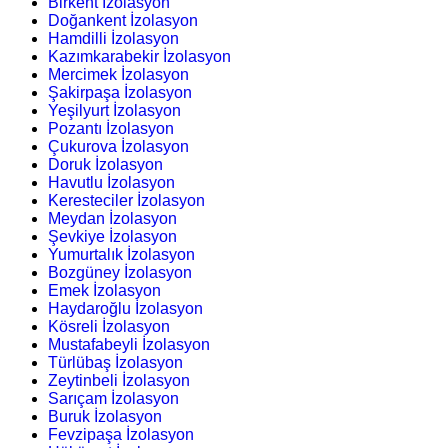
Birkent İzolasyon
Doğankent İzolasyon
Hamdilli İzolasyon
Kazımkarabekir İzolasyon
Mercimek İzolasyon
Şakirpaşa İzolasyon
Yeşilyurt İzolasyon
Pozantı İzolasyon
Çukurova İzolasyon
Doruk İzolasyon
Havutlu İzolasyon
Keresteciler İzolasyon
Meydan İzolasyon
Şevkiye İzolasyon
Yumurtalık İzolasyon
Bozgüney İzolasyon
Emek İzolasyon
Haydaroğlu İzolasyon
Kösreli İzolasyon
Mustafabeyli İzolasyon
Türlübaş İzolasyon
Zeytinbeli İzolasyon
Sarıçam İzolasyon
Buruk İzolasyon
Fevzipaşa İzolasyon